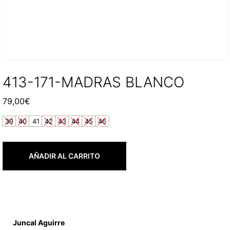
413-171-MADRAS BLANCO
79,00
€
39
40
41
42
43
44
45
46
AÑADIR AL CARRITO
Juncal Aguirre