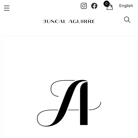
0
English