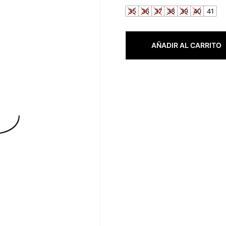
35
36
37
38
39
40
41
AÑADIR AL CARRITO