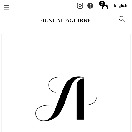
0
English