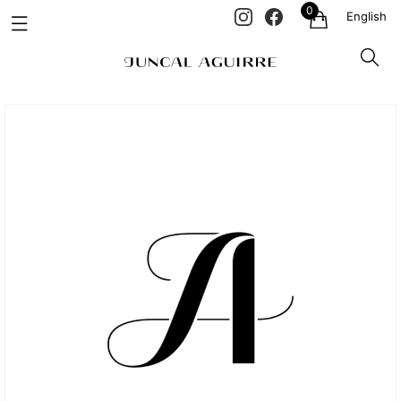
0
English