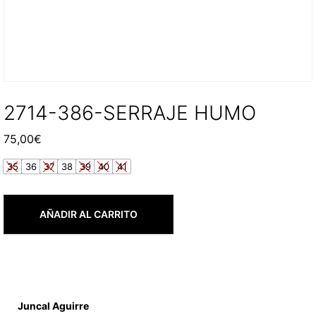
2714-386-SERRAJE HUMO
75,00
€
35
36
37
38
39
40
41
AÑADIR AL CARRITO
Juncal Aguirre