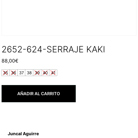
2652-624-SERRAJE KAKI
88,00
€
35
36
37
38
39
40
41
AÑADIR AL CARRITO
Juncal Aguirre