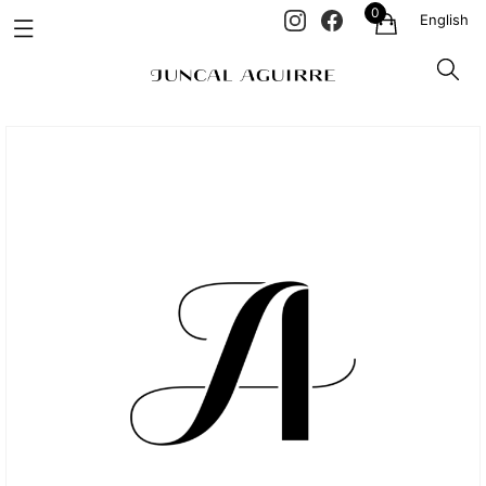
0
English