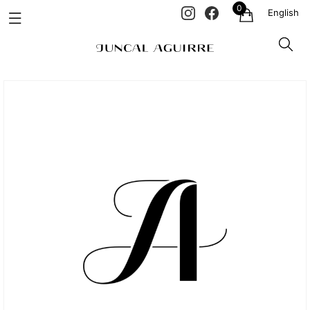
0
English