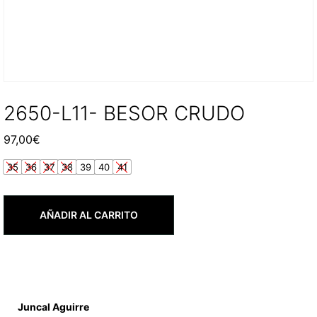
2650-L11- BESOR CRUDO
97,00
€
35
36
37
38
39
40
41
AÑADIR AL CARRITO
Juncal Aguirre