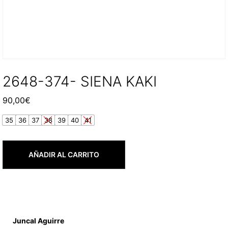
2648-374- SIENA KAKI
90,00
€
35
36
37
38
39
40
41
AÑADIR AL CARRITO
Juncal Aguirre