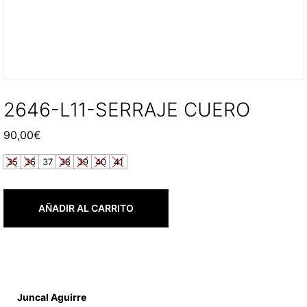
2646-L11-SERRAJE CUERO
90,00
€
35
36
37
38
39
40
41
AÑADIR AL CARRITO
Juncal Aguirre