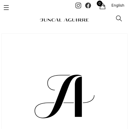
0
English