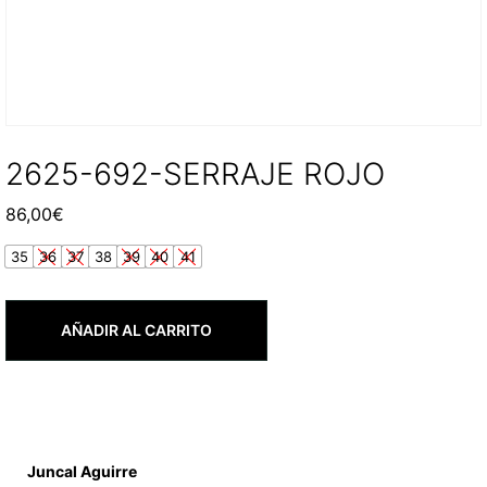
2625-692-SERRAJE ROJO
86,00
€
35
36
37
38
39
40
41
AÑADIR AL CARRITO
Juncal Aguirre