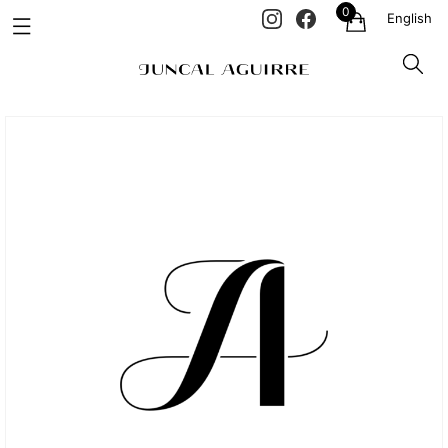
0
English