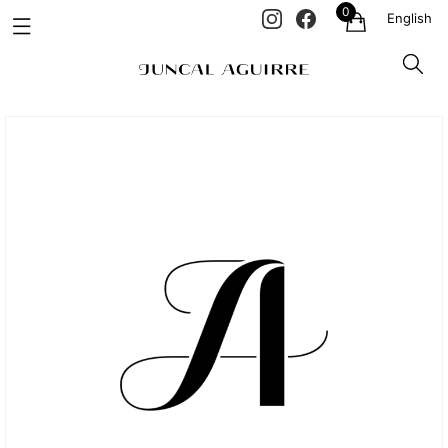
0
English