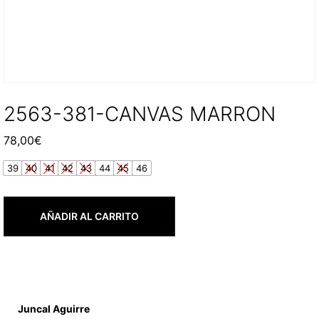
2563-381-CANVAS MARRON
78,00
€
39
40
41
42
43
44
45
46
AÑADIR AL CARRITO
Juncal Aguirre