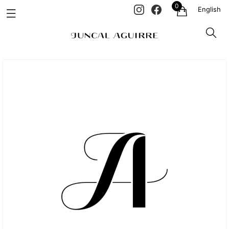
0
English