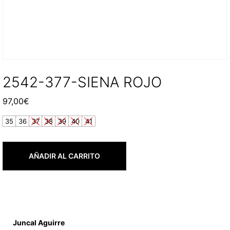
2542-377-SIENA ROJO
97,00
€
35
36
37
38
39
40
41
AÑADIR AL CARRITO
Juncal Aguirre