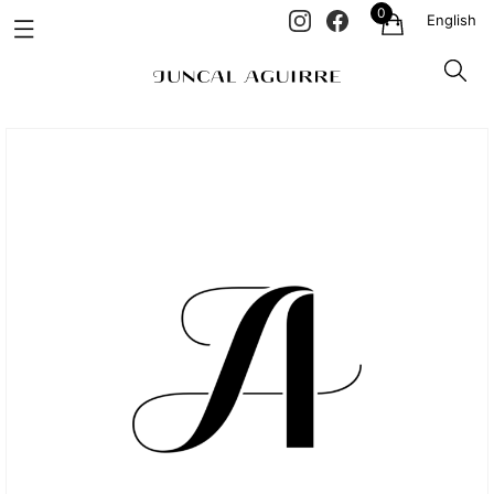
0
English