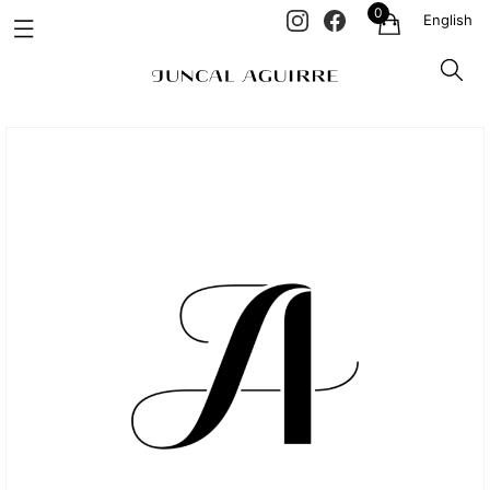
0
English