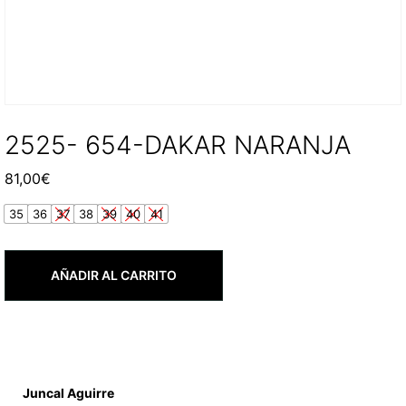
2525- 654-DAKAR NARANJA
81,00
€
35
36
37
38
39
40
41
AÑADIR AL CARRITO
Juncal Aguirre