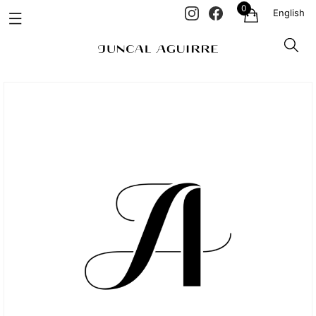
0
English